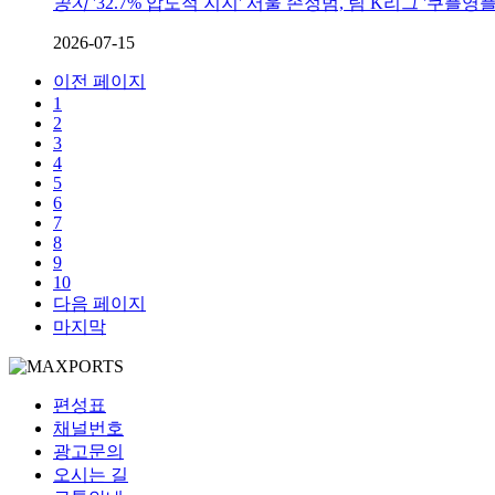
공지
'32.7% 압도적 지지' 서울 손정범, 팀 K리그 '쿠플영플
2026-07-15
이전 페이지
1
2
3
4
5
6
7
8
9
10
다음 페이지
마지막
편성표
채널번호
광고문의
오시는 길