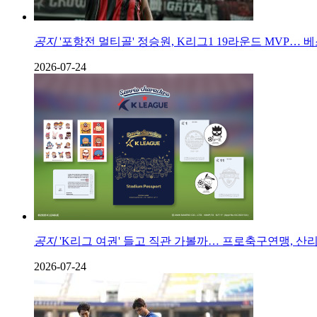
공지
'포항전 멀티골' 정승원, K리그1 19라운드 MVP… 베스
2026-07-24
공지
'K리그 여권' 들고 직관 가볼까… 프로축구연맹, 산리
2026-07-24