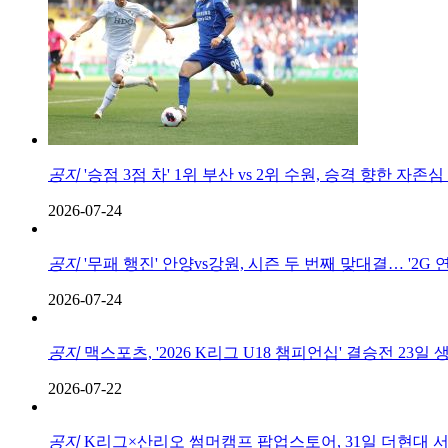
공지
'승점 3점 차' 1위 부산 vs 2위 수원, 승격 향한 자존심
2026-07-24
공지
'무패 행진' 안양vs강원, 시즌 두 번째 맞대결… '2G 
2026-07-24
공지
맥스포츠, '2026 K리그 U18 챔피언십' 결승전 23일 생중
2026-07-22
공지
K리그×산리오 썸머캠프 팝업스토어, 31일 더현대 서울