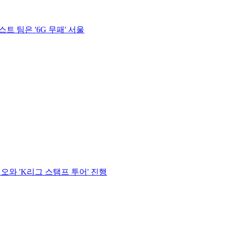
트 팀은 '6G 무패' 서울
오와 'K리그 스탬프 투어' 진행