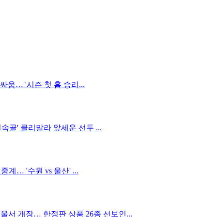
 싸움… '시즌 첫 홈 승리...
연속골' 클리말라 앞세운 선두 ...
계… '수원 vs 울산' ...
서 개장… 한정판 상품 26종 선보인...