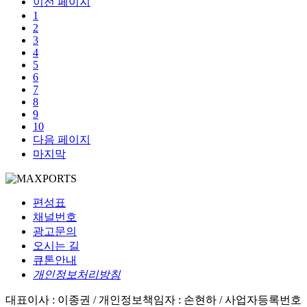
이전 페이지
1
2
3
4
5
6
7
8
9
10
다음 페이지
마지막
편성표
채널번호
광고문의
오시는 길
큐톤안내
개인정보처리방침
대표이사 : 이종권 /
개인정보책임자 : 손현하 /
사업자등록번호