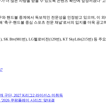
 더 많은 사랑을 받을 수 있도록 콘텐츠 확산에 앞장서겠다"고
구와 핸드볼 중계에서 독보적인 전문성을 인정받고 있으며, 이 
해 '축구·핸드볼 중심 스포츠 전문 채널'로서의 입지를 더욱 공고히
), SK Btv(981번), LG헬로비전(129번), KT SkyLife(21
57
 구단, 2027 K리그2 라이선스 미취득
 '2026 쿠팡플레이 시리즈' 맞대결