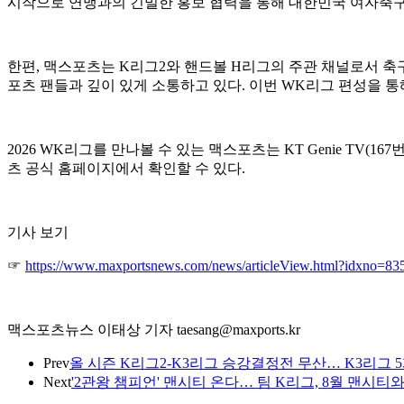
시작으로 연맹과의 긴밀한 홍보 협력을 통해 대한민국 여자축구가
한편, 맥스포츠는 K리그2와 핸드볼 H리그의 주관 채널로서 축
포츠 팬들과 깊이 있게 소통하고 있다. 이번 WK리그 편성을 통
2026 WK리그를 만나볼 수 있는 맥스포츠는 KT Genie TV(167번
츠 공식 홈페이지에서 확인할 수 있다.
기사 보기
☞
https://www.maxportsnews.com/news/articleView.html?idxno=83
맥스포츠뉴스 이태상 기자 taesang@maxports.kr
Prev
올 시즌 K리그2-K3리그 승강결정전 무산… K3리그 5개
Next
'2관왕 챔피언' 맨시티 온다… 팀 K리그, 8월 맨시티와