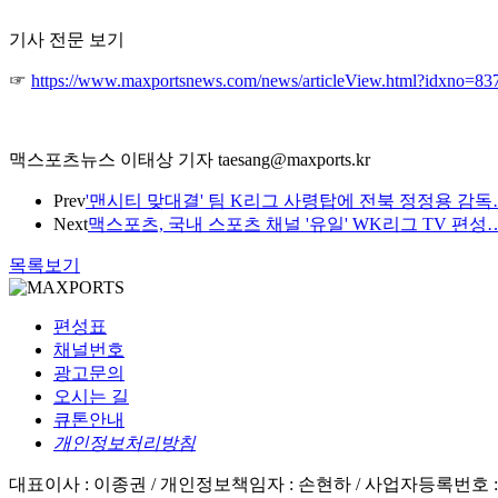
기사 전문 보기
☞
https://www.maxportsnews.com/news/articleView.html?idxno=83
맥스포츠뉴스 이태상 기자 taesang@maxports.kr
Prev
'맨시티 맞대결' 팀 K리그 사령탑에 전북 정정용 감
Next
맥스포츠, 국내 스포츠 채널 '유일' WK리그 TV 편
목록보기
편성표
채널번호
광고문의
오시는 길
큐톤안내
개인정보처리방침
대표이사 : 이종권 /
개인정보책임자 : 손현하 /
사업자등록번호 : 50