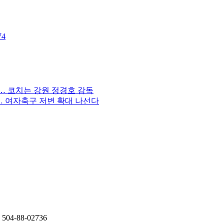
74
독… 코치는 강원 정경호 감독
성… 여자축구 저변 확대 나선다
4-88-02736