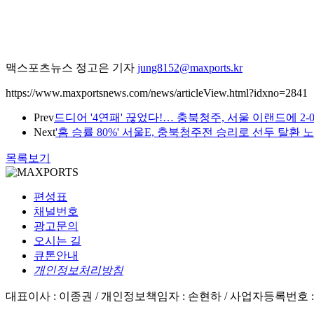
맥스포츠뉴스 정고은 기자
jung8152@maxports.kr
https://www.maxportsnews.com/news/articleView.html?idxno=2841
Prev
드디어 '4연패' 끊었다!… 충북청주, 서울 이랜드에 2
Next
'홈 승률 80%' 서울E, 충북청주전 승리로 선두 탈
목록보기
편성표
채널번호
광고문의
오시는 길
큐톤안내
개인정보처리방침
대표이사 : 이종권 /
개인정보책임자 : 손현하 /
사업자등록번호 : 50