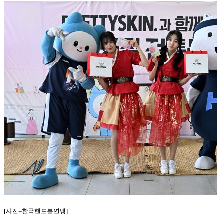
[사진=한국핸드볼연맹]