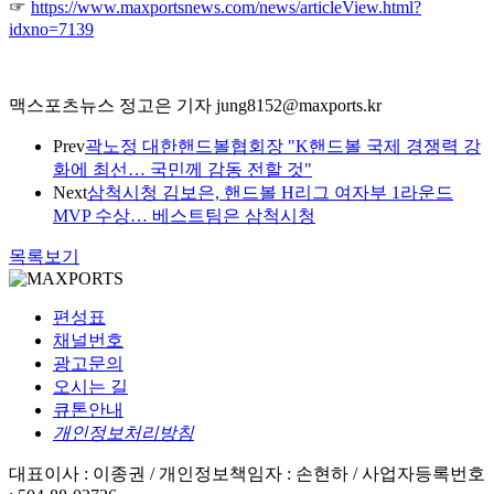
☞
https://www.maxportsnews.com/news/articleView.html?
idxno=7139
맥스포츠뉴스 정고은 기자 jung8152@maxports.kr
Prev
곽노정 대한핸드볼협회장 "K핸드볼 국제 경쟁력 강
화에 최선… 국민께 감동 전할 것"
Next
삼척시청 김보은, 핸드볼 H리그 여자부 1라운드
MVP 수상… 베스트팀은 삼척시청
목록보기
편성표
채널번호
광고문의
오시는 길
큐톤안내
개인정보처리방침
대표이사 : 이종권 /
개인정보책임자 : 손현하 /
사업자등록번호