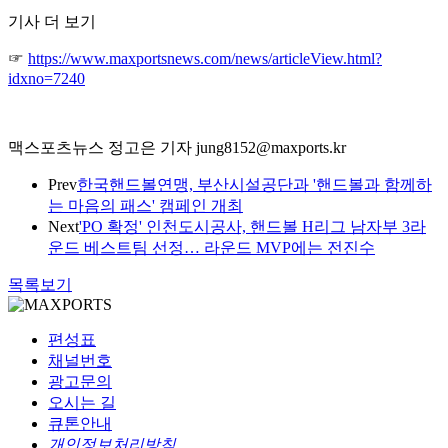
기사 더 보기
☞
https://www.maxportsnews.com/news/articleView.html?
idxno=7240
맥스포츠뉴스 정고은 기자 jung8152@maxports.kr
Prev
한국핸드볼연맹, 부산시설공단과 '핸드볼과 함께하
는 마음의 패스' 캠페인 개최
Next
'PO 확정' 인천도시공사, 핸드볼 H리그 남자부 3라
운드 베스트팀 선정… 라운드 MVP에는 전진수
목록보기
편성표
채널번호
광고문의
오시는 길
큐톤안내
개인정보처리방침