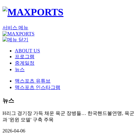
서비스 메뉴
ABOUT US
프로그램
중계일정
뉴스
맥스포츠 유튜브
맥스포츠 인스타그램
뉴스
H리그 경기장 가득 채운 육군 장병들… 한국핸드볼연맹, 육군
과 '윈윈 모델' 구축 주목
2026-04-06